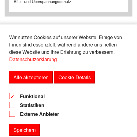
Blitz- und Überspannungsschutz
Wir nutzen Cookies auf unserer Website. Einige von
«
17
18
19
20
21
22
23
24
ihnen sind essenziell, während andere uns helfen
25
26
»
diese Website und ihre Erfahrung zu verbessern.
Datenschutzerklärung
Zeige
von
Einträgen.
106-110
165
Alle akzeptieren
Cookie-Details
AGB
Funktional
Datenschutz
Statistiken
Impressum
Externe Anbieter
Speichern