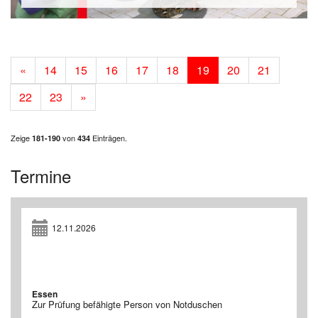
«
14
15
16
17
18
19
20
21
22
23
»
Zeige
von
Einträgen.
181-190
434
Termine
12.11.2026
Essen
Zur Prüfung befähigte Person von Notduschen