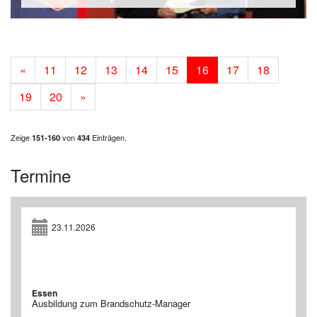
«
11
12
13
14
15
16
17
18
19
20
»
Zeige
von
Einträgen.
151-160
434
Termine
23.11.2026
Essen
Ausbildung zum Brandschutz-Manager