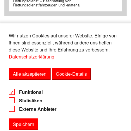
Rettungsdienst – Beschaffung von
Rettungsdienstfahrzeugen und -material
Wir nutzen Cookies auf unserer Website. Einige von
«
19
20
21
22
23
24
25
26
ihnen sind essenziell, während andere uns helfen
27
28
»
diese Website und ihre Erfahrung zu verbessern.
Datenschutzerklärung
Zeige
von
Einträgen.
116-120
165
Alle akzeptieren
Cookie-Details
AGB
Funktional
Datenschutz
Statistiken
Impressum
Externe Anbieter
Speichern