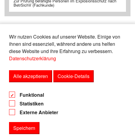
Zur Prüfung befähigte Personen im Explosionsschutz nach
BetrSichV (Fachkunde)
Wir nutzen Cookies auf unserer Website. Einige von
«
21
22
23
24
25
26
27
28
ihnen sind essenziell, während andere uns helfen
29
30
»
diese Website und ihre Erfahrung zu verbessern.
Datenschutzerklärung
Zeige
von
Einträgen.
146-150
150
Alle akzeptieren
Cookie-Details
AGB
Funktional
Datenschutz
Statistiken
Impressum
Externe Anbieter
Speichern