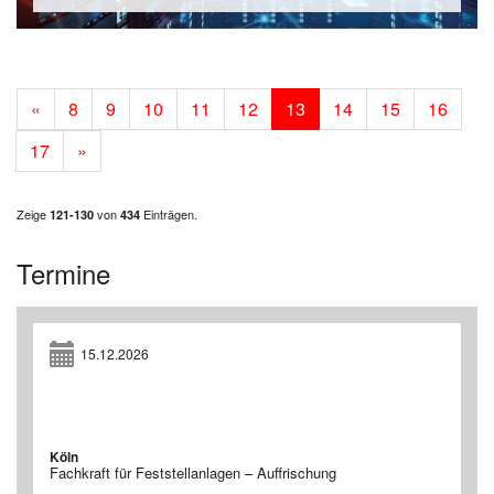
«
8
9
10
11
12
13
14
15
16
17
»
Zeige
von
Einträgen.
121-130
434
Termine
15.12.2026
Köln
Fachkraft für Feststellanlagen – Auffrischung