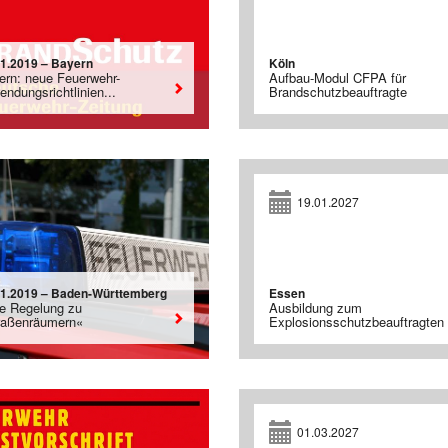
01.2019 – Bayern
Köln
ern: neue Feuerwehr-
Aufbau-Modul CFPA für
ndungsrichtlinien...
Brandschutzbeauftragte
19.01.2027
01.2019 – Baden-Württemberg
Essen
e Regelung zu
Ausbildung zum
raßenräumern«
Explosionsschutzbeauftragten
01.03.2027