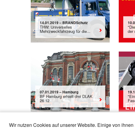
14.01.2019 – BRANDSchutz
10.0
THW: Universelles
"Die
Mehrzweckfahrzeug für die...
der
07.01.2019 – Hamburg
19.
BF Hamburg erhielt drei DLAK
"Ei
26 12
Fas
Wir nutzen Cookies auf unserer Website. Einige von ihnen 
«
6
7
8
9
10
11
12
13