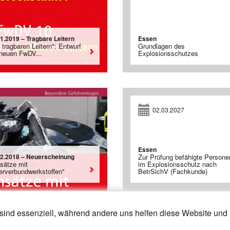
1.2019 – Tragbare Leitern
Essen
 tragbaren Leitern": Entwurf
Grundlagen des
 neuen FwDV...
Explosionsschutzes
02.03.2027
Essen
12.2018 – Neuerscheinung
Zur Prüfung befähigte Persone
nsätze mit
im Explosionsschutz nach
erverbundwerkstoffen"
BetrSichV (Fachkunde)
sind essenziell, während andere uns helfen diese Website und 
14
15
»
«
21
22
23
24