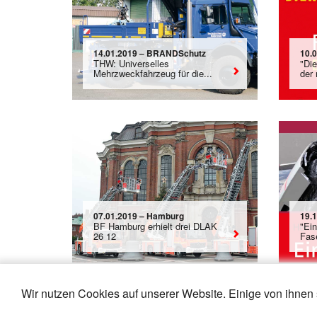
14.01.2019 – BRANDSchutz
10.0
THW: Universelles
"Die
Mehrzweckfahrzeug für die...
der
07.01.2019 – Hamburg
19.
BF Hamburg erhielt drei DLAK
"Ei
26 12
Fas
Wir nutzen Cookies auf unserer Website. Einige von ihnen 
«
6
7
8
9
10
11
12
13