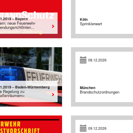
01.2019 – Bayern
Köln
ern: neue Feuerwehr-
Sprinklerwart
ndungsrichtlinien...
08.12.2026
01.2019 – Baden-Württemberg
München
e Regelung zu
Brandschutzordnungen
raßenräumern«
09.12.2026