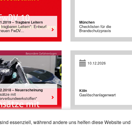
1.2019 – Tragbare Leitern
München
 tragbaren Leitern": Entwurf
Checklisten für die
 neuen FwDV...
Brandschutzpraxis
10.12.2026
12.2018 – Neuerscheinung
Köln
nsätze mit
Gaslöschanlagenwart
erverbundwerkstoffen"
sind essenziell, während andere uns helfen diese Website und 
14
15
»
«
23
24
25
26