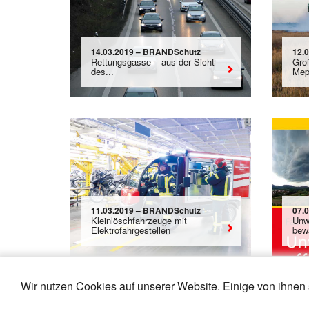
14.03.2019 – BRANDSchutz
12.
Rettungsgasse – aus der Sicht
Gro
des...
Mep
11.03.2019 – BRANDSchutz
07.
Kleinlöschfahrzeuge mit
Unwe
Elektrofahrgestellen
bew
Wir nutzen Cookies auf unserer Website. Einige von ihnen 
«
5
6
7
8
9
10
11
12