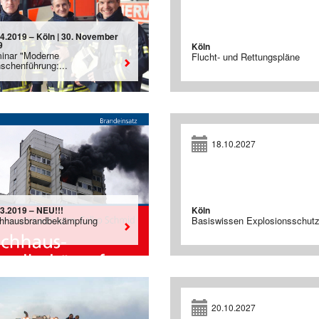
04.2019 – Köln | 30. November
9
Köln
inar "Moderne
Flucht- und Rettungspläne
schenführung:...
18.10.2027
03.2019 – NEU!!!
Köln
hhausbrandbekämpfung
Basiswissen Explosionsschut
20.10.2027