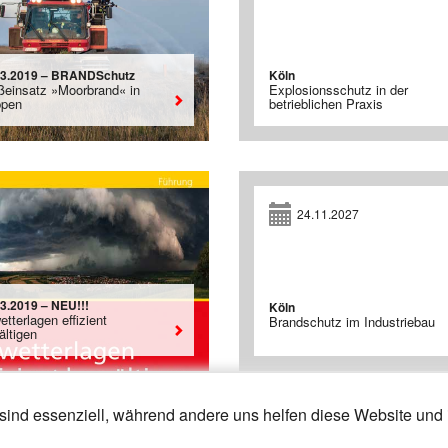
03.2019 – BRANDSchutz
Köln
ßeinsatz »Moorbrand« in
Explosionsschutz in der
pen
betrieblichen Praxis
24.11.2027
03.2019 – NEU!!!
Köln
tterlagen effizient
Brandschutz im Industriebau
ältigen
sind essenziell, während andere uns helfen diese Website und 
13
14
»
«
24
25
26
27