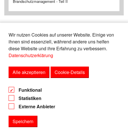
Brandschutzmanagement - Teil II
Wir nutzen Cookies auf unserer Website. Einige von
«
24
25
26
27
28
29
30
31
ihnen sind essenziell, während andere uns helfen
32
33
»
diese Website und ihre Erfahrung zu verbessern.
Datenschutzerklärung
Zeige
von
Einträgen.
156-160
165
Alle akzeptieren
Cookie-Details
AGB
Funktional
Datenschutz
Statistiken
Impressum
Externe Anbieter
Speichern