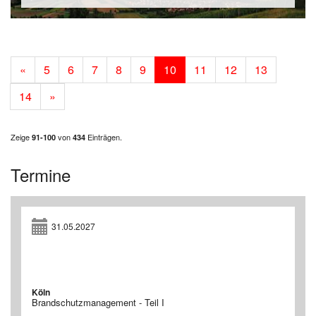
«
5
6
7
8
9
10
11
12
13
14
»
Zeige
von
Einträgen.
91-100
434
Termine
31.05.2027
Köln
Brandschutzmanagement - Teil I